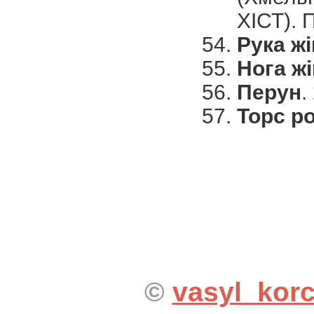
ХІСТ). П
Рука ж
Нога ж
Перун
.
Торс р
©
vasyl_kor