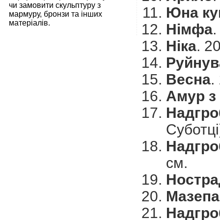
чи замовити скульптуру з
Юна ку
мармуру, бронзи та інших
матеріалів.
Німфа
.
Ніка
. 2
Руйнув
Весна
.
Амур з
Надгро
Суботці
Надгро
см.
Ностра
Мазепа
Надгро