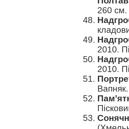
Полтав
260 см.
Надгро
кладови
Надгро
2010. Пі
Надгроб
2010. Пі
Портре
Вапняк. 
Пам’ятн
Пісковик
Сонячн
(Хмельн