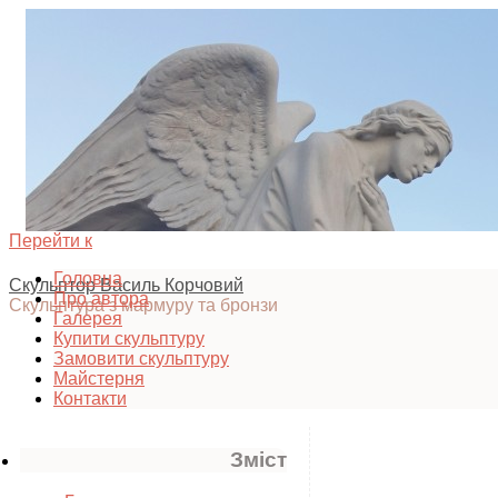
Перейти к
Головна
Скульптор Василь Корчовий
Про автора
Скульптура з мармуру та бронзи
Галерея
Купити скульптуру
Замовити скульптуру
Майстерня
Контакти
Зміст