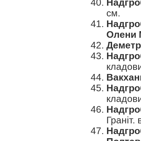
Надгро
см.
Надгро
Олени 
Деметр
Надгро
кладови
Вакхан
Надгро
кладови
Надгро
Граніт. 
Надгро