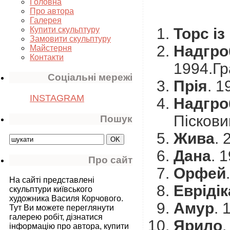
Головна
Про автора
Галерея
Торс і
Купити скульптуру
Замовити скульптуру
Надгроб
Майстерня
Контакти
1994.Гра
Соціальні мережі
Прія
. 1
INSTAGRAM
Надгро
Пісковик
Пошук
Жива
. 
Дана
. 
Про сайт
Орфей
На сайті представлені
Еврідік
скульптури київського
художника Василя Корчового.
Амур
. 
Тут Ви можете переглянути
галерею робіт, дізнатися
Ярило
.
інформацію про автора, купити