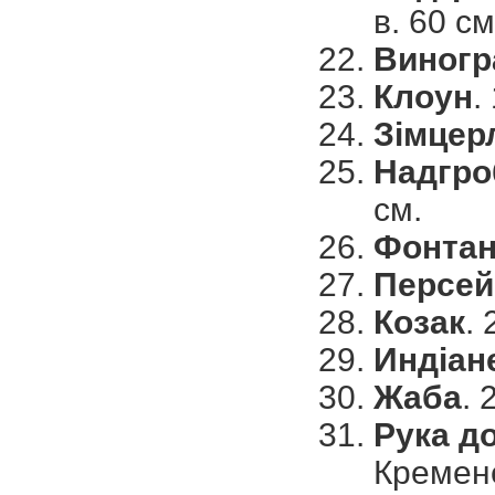
в. 60 см
Виногр
Клоун
.
Зімцер
Надгро
см.
Фонта
Персей
Козак
. 
Индіан
Жаба
. 
Рука д
Кремене